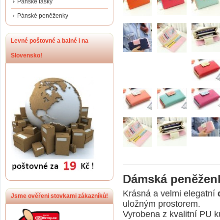
Pánské tašky
Pánské peněženky
Levné poštovné a balné i na
Slovensko!
Dámská peněžen
Krásná a velmi elegatní
Jsme ověřeni stovkami zákazníků!
uložným prostorem.
Vyrobena z kvalitní PU k