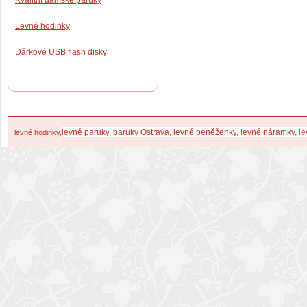
Kvalitní dámské paruky
Levné hodinky
Dárkové USB flash disky
levné paruky
,
paruky Ostrava
,
levné peněženky
,
levné náramky
,
l
e
levné hodinky
,