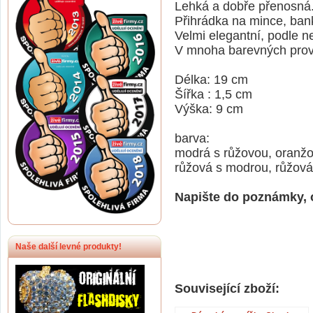
Lehká a dobře přenosná
Přihrádka na mince, banko
Velmi elegantní, podle n
V mnoha barevných prov
Délka: 19 cm
Šířka
:
1,5 cm
Výška
:
9 cm
barva
:
modrá s růžovou, oranžo
růžová s modrou, růžová
Napište do poznámky, 
Naše další levné produkty!
Související zboží: