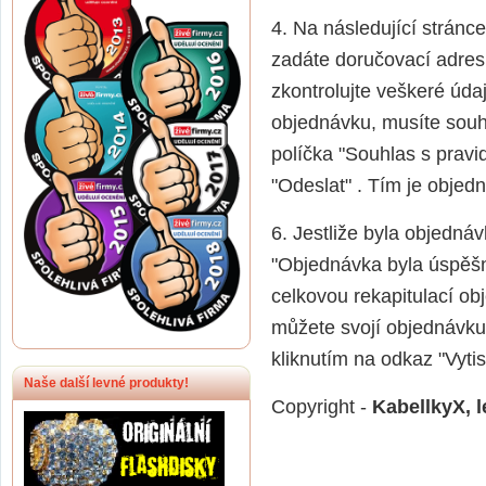
4. Na následující stránc
zadáte doručovací adres
zkontrolujte veškeré úda
objednávku, musíte souh
políčka "Souhlas s pravid
"Odeslat" . Tím je obje
6. Jestliže byla objedn
"Objednávka byla úspěšn
celkovou rekapitulací ob
můžete svojí objednávku 
kliknutím na odkaz "Vyti
Naše další levné produkty!
Copyright -
KabellkyX, l