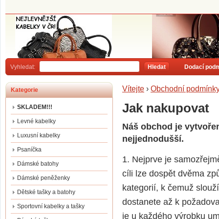
Vyhledat:
Hledat
Dodací pod
Vítejte
›
Obchodní podmínk
Kategorie
Jak nakupovat
SKLADEM!!!
Levné kabelky
Náš obchod je vytvoře
Luxusní kabelky
nejjednodušší.
Psaníčka
1. Nejprve je samozřejmě
Dámské batohy
cíli lze dospět dvěma z
Dámské peněženky
kategorií, k čemuž slouž
Dětské tašky a batohy
dostanete až k požadova
Sportovní kabelky a tašky
je u každého výrobku umí