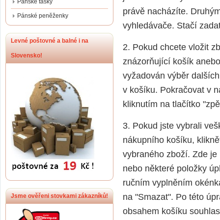
Pánské tašky
právě nacházíte. Druhým 
Pánské peněženky
vyhledávače. Stačí zada
Levné poštovné a balné i na
2. Pokud chcete vložit z
Slovensko!
znázorňující košík anebo
vyžadován výběr dalších 
v košíku. Pokračovat v 
kliknutím na tlačítko "zpě
3. Pokud jste vybrali ve
nákupního košíku, klikně
vybraného zboží. Zde j
nebo některé položky úp
ručním vyplněním okénka
na "Smazat". Po této úpr
Jsme ověřeni stovkami zákazníků!
obsahem košíku souhlasíte