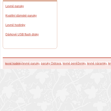
Levné paruky
Kvalitní dámské paruky
Levné hodinky
Dárkové USB flash disky
levné paruky
,
paruky Ostrava
,
levné peněženky
,
levné náramky
,
l
e
levné hodinky
,