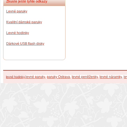
Zkuste ještě tyhle odkazy
Levné paruky
Kvalitní dámské paruky
Levné hodinky
Dárkové USB flash disky
levné paruky
,
paruky Ostrava
,
levné peněženky
,
levné náramky
,
l
e
levné hodinky
,