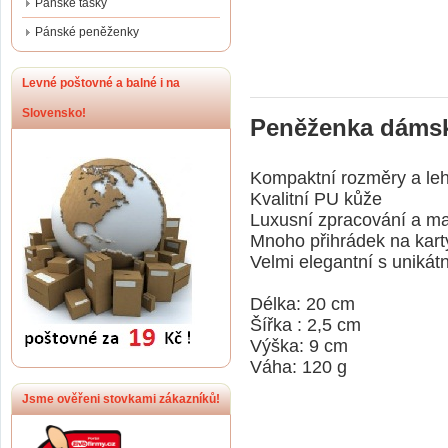
Pánské tašky
Pánské peněženky
Levné poštovné a balné i na
Slovensko!
Peněženka dámsk
Kompaktní rozměry a leh
Kvalitní PU kůže
Luxusní zpracování a mat
Mnoho přihrádek na karty
Velmi elegantní s unikát
Délka: 20 cm
Šířka
:
2,5 cm
Výška
:
9 cm
Váha: 120 g
Jsme ověřeni stovkami zákazníků!